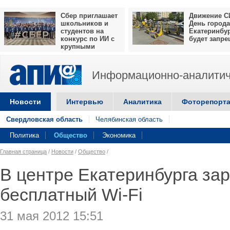
Сбер приглашает
Движение С
школьников и
День города
студентов на
Екатеринбу
конкурс по ИИ с
будет запр
крупными
призами
Информационно-аналитич
Новости
Интервью
Аналитика
Фоторепорт
Свердловская область
Челябинская область
Политика
Общество
Экономика
Главная страница
/
Новости
/
Общество
/
В центре Екатеринбурга за
бесплатный Wi-Fi
31 мая 2012 15:51