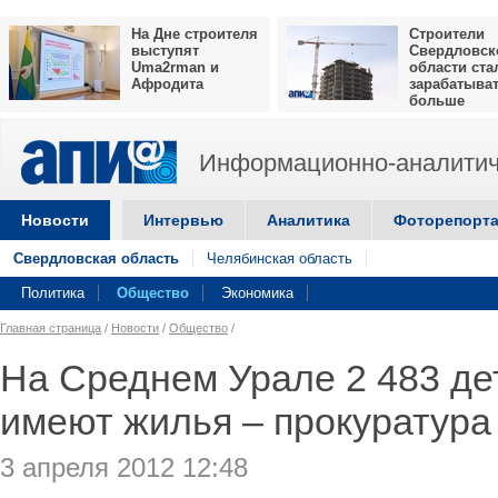
На Дне строителя
Строители
выступят
Свердловск
Uma2rman и
области ста
Афродита
зарабатыва
больше
Информационно-аналитич
Новости
Интервью
Аналитика
Фоторепорт
Свердловская область
Челябинская область
Политика
Общество
Экономика
Главная страница
/
Новости
/
Общество
/
На Среднем Урале 2 483 де
имеют жилья – прокуратура
3 апреля 2012 12:48