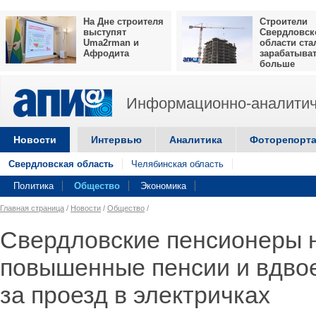
На Дне строителя
Строители
выступят
Свердловск
Uma2rman и
области ста
Афродита
зарабатыва
больше
Информационно-аналитич
Новости
Интервью
Аналитика
Фоторепорт
Свердловская область
Челябинская область
Политика
Общество
Экономика
Главная страница
/
Новости
/
Общество
/
Свердловские пенсионеры 
повышенные пенсии и вдво
за проезд в электричках