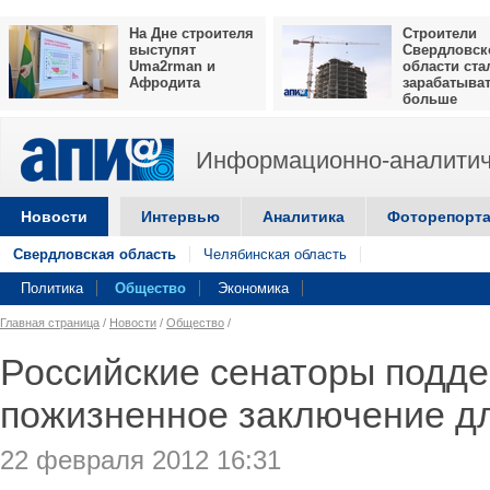
На Дне строителя
Строители
выступят
Свердловск
Uma2rman и
области ста
Афродита
зарабатыва
больше
Информационно-аналитич
Новости
Интервью
Аналитика
Фоторепорт
Свердловская область
Челябинская область
Политика
Общество
Экономика
Главная страница
/
Новости
/
Общество
/
Российские сенаторы подд
пожизненное заключение д
22 февраля 2012 16:31