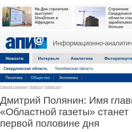
На Дне строителя
Строители
выступят
Свердловск
Uma2rman и
области ста
Афродита
зарабатыва
больше
Информационно-аналитич
Новости
Интервью
Аналитика
Фоторепорт
Свердловская область
Челябинская область
Политика
Общество
Экономика
Главная страница
/
Новости
/
Общество
/
Дмитрий Полянин: Имя глав
«Областной газеты» станет 
первой половине дня