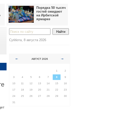
Порядка 50 тысяч
гостей ожидают
о
на Ирбитской
ярмарке
Суббота, 8 августа 2026
АВГУСТ 2026
ПН
ВТ
СР
ЧТ
ПТ
СБ
ВС
1
2
3
4
5
6
7
8
9
ге
10
11
12
13
14
15
16
17
18
19
20
21
22
23
24
25
26
27
28
29
30
31
дет