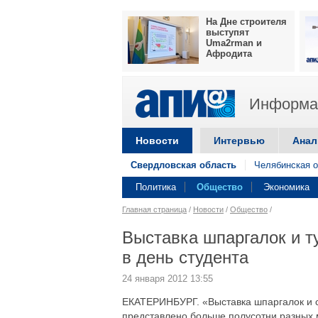
На Дне строителя
выступят
Uma2rman и
Афродита
Информац
Новости
Интервью
Анал
Свердловская область
Челябинская о
Политика
Общество
Экономика
Главная страница
/
Новости
/
Общество
/
Выставка шпаргалок и т
в день студента
24 января 2012 13:55
ЕКАТЕРИНБУРГ. «Выставка шпаргалок и ст
представлено больше полусотни разных 