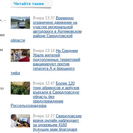
Читайте также
Вчера 13:37
Временно
, -
ограничено движение на
участке региональной
автодороги в Артемовском
кже
районе Свердловской
области
ом
Вчера 13:14
На Среднем
Урале жителей
подтопленных территорий
вакцинируют против
гепатита А и брюшного
тифа
Вчера 12:47
Более 120
тонн абрикосов и арбузов
по
въехали в Свердловскую
область без
предупреждение
Россельхознадзора
Вчера 12:27
Свердловские
врачи онлайн наблюдают
за здоровьем 4160
будущих мам благодаря