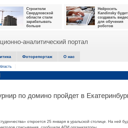
Строители
Нейросеть
Свердловской
Kandinsky будет
области стали
создавать виде
зарабатывать
для обучения
больше
роботов
ионно-аналитический портал
итика
Фоторепортаж
О нас
бласть
урнир по домино пройдет в Екатеринбур
уденчества» откроется 25 января в уральской столице. На ней бу
методов списывания, сообщили АПИ организаторы.