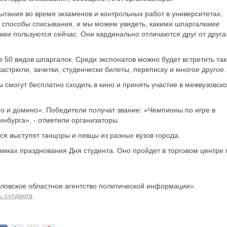
тания во время экзаменов и контрольных работ в университетах.
 способы списывания, и мы можем увидеть, какими шпаргалками
ми пользуются сейчас. Они кардинально отличаются друг от друга»
 50 видов шпаргалок. Среди экспонатов можно будет встретить та
астрюли, зачетки, студенчески билеты, переписку и многое другое.
 смогут бесплатно сходить в кино и принять участие в межвузовск
о и домино». Победители получат звание: «Чемпионы по игре в
нбурга», - отметили организаторы.
я выступят танцоры и певцы из разных вузов города.
амках празднования Дня студента. Оно пройдет в торговом центре 
овское областное агентство политической информации».
ь сутдента