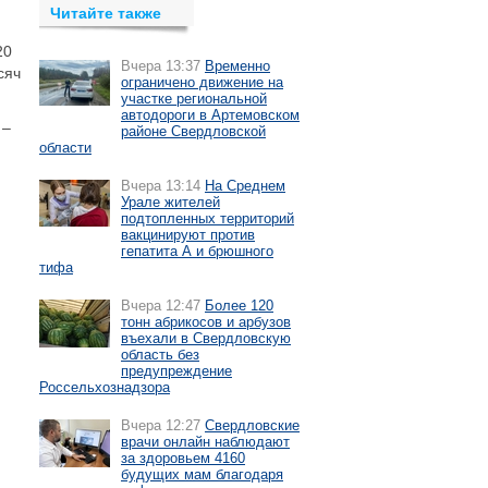
Читайте также
20
Вчера 13:37
Временно
сяч
ограничено движение на
участке региональной
автодороги в Артемовском
 –
районе Свердловской
области
Вчера 13:14
На Среднем
Урале жителей
,
подтопленных территорий
вакцинируют против
гепатита А и брюшного
тифа
Вчера 12:47
Более 120
тонн абрикосов и арбузов
въехали в Свердловскую
область без
предупреждение
Россельхознадзора
Вчера 12:27
Свердловские
врачи онлайн наблюдают
за здоровьем 4160
будущих мам благодаря