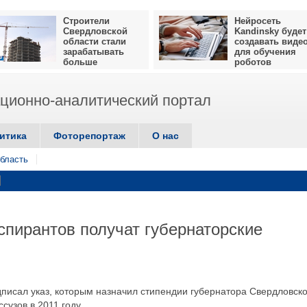
Строители
Нейросеть
Свердловской
Kandinsky будет
области стали
создавать виде
зарабатывать
для обучения
больше
роботов
ионно-аналитический портал
итика
Фоторепортаж
О нас
бласть
спирантов получат губернаторские
исал указ, которым назначил стипендии губернатора Свердловск
сузов в 2011 году.