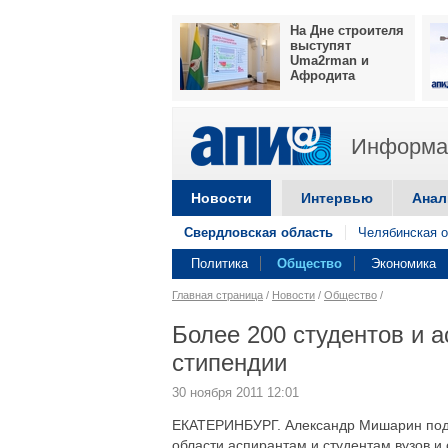
На Дне строителя
выступят
Uma2rman и
Афродита
Информац
Новости
Интервью
Анал
Свердловская область
Челябинская о
Политика
Общество
Экономика
Главная страница
/
Новости
/
Общество
/
Более 200 студентов и а
стипендии
30 ноября 2011 12:01
ЕКАТЕРИНБУРГ. Александр Мишарин подп
области аспирантам и студентам вузов и с