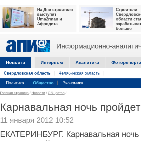
На Дне строителя
Строители
выступят
Свердловск
Uma2rman и
области ста
Афродита
зарабатыва
больше
Информационно-аналитич
Новости
Интервью
Аналитика
Фоторепорт
Свердловская область
Челябинская область
Политика
Общество
Экономика
Главная страница
/
Новости
/
Общество
/
Карнавальная ночь пройдет
11 января 2012 10:52
ЕКАТЕРИНБУРГ. Карнавальная ночь 