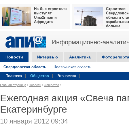
На Дне строителя
Строители
выступят
Свердловск
Uma2rman и
области ста
Афродита
зарабатыва
больше
Информационно-аналитич
Новости
Интервью
Аналитика
Фоторепорт
Свердловская область
Челябинская область
Политика
Общество
Экономика
Главная страница
/
Новости
/
Общество
/
Ежегодная акция «Свеча па
Екатеринбурге
10 января 2012 09:34