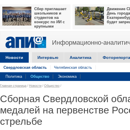
Сбер приглашает
Движение С
школьников и
День города
студентов на
Екатеринбу
конкурс по ИИ с
будет запр
крупными
призами
Информационно-аналитич
Новости
Интервью
Аналитика
Фоторепорт
Свердловская область
Челябинская область
Политика
Общество
Экономика
Главная страница
/
Новости
/
Общество
/
Сборная Свердловской обла
медалей на первенстве Рос
стрельбе