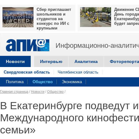
Сбер приглашает
Движение С
школьников и
День города
студентов на
Екатеринбу
конкурс по ИИ с
будет запр
крупными
призами
Информационно-аналитич
Новости
Интервью
Аналитика
Фоторепорт
Свердловская область
Челябинская область
Политика
Общество
Экономика
Главная страница
/
Новости
/
Общество
/
В Екатеринбурге подведут и
Международного кинофести
семьи»