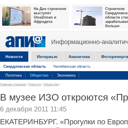
На Дне строителя
Строители
выступят
Свердловск
Uma2rman и
области ста
Афродита
зарабатыва
больше
Информационно-аналитич
Новости
Интервью
Аналитика
Фоторепорт
Свердловская область
Челябинская область
Политика
Общество
Экономика
Главная страница
/
Новости
/
Общество
/
В музее ИЗО откроются «Пр
6 декабря 2011 11:45
ЕКАТЕРИНБУРГ. «Прогулки по Европ