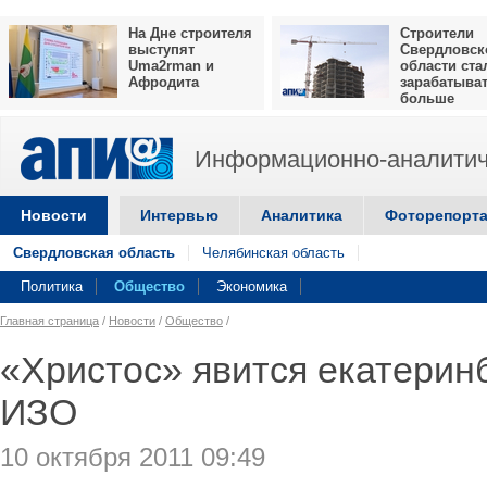
На Дне строителя
Строители
выступят
Свердловск
Uma2rman и
области ста
Афродита
зарабатыва
больше
Информационно-аналитич
Новости
Интервью
Аналитика
Фоторепорт
Свердловская область
Челябинская область
Политика
Общество
Экономика
Главная страница
/
Новости
/
Общество
/
«Христос» явится екатерин
ИЗО
10 октября 2011 09:49