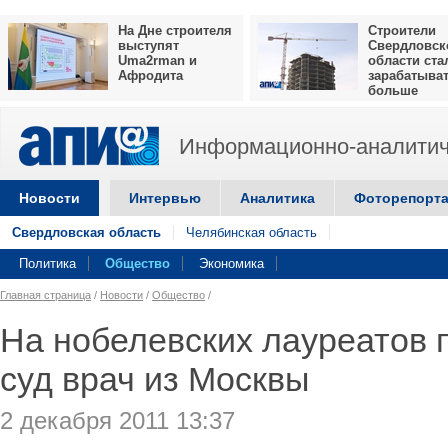
На Дне строителя
Строители
выступят
Свердловск
Uma2rman и
области ста
Афродита
зарабатыва
больше
Информационно-аналитич
Новости
Интервью
Аналитика
Фоторепорт
Свердловская область
Челябинская область
Политика
Общество
Экономика
Главная страница
/
Новости
/
Общество
/
На нобелевских лауреатов 
суд врач из Москвы
2 декабря 2011 13:37