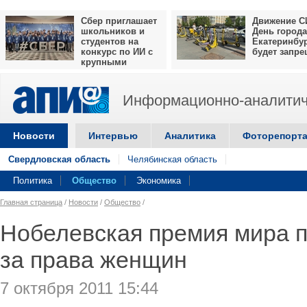
Сбер приглашает
Движение С
школьников и
День города
студентов на
Екатеринбу
конкурс по ИИ с
будет запр
крупными
призами
Информационно-аналитич
Новости
Интервью
Аналитика
Фоторепорт
Свердловская область
Челябинская область
Политика
Общество
Экономика
Главная страница
/
Новости
/
Общество
/
Нобелевская премия мира 
за права женщин
7 октября 2011 15:44