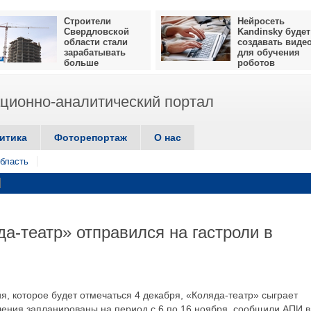
Строители
Нейросеть
Свердловской
Kandinsky будет
области стали
создавать виде
зарабатывать
для обучения
больше
роботов
ионно-аналитический портал
итика
Фоторепортаж
О нас
бласть
а-театр» отправился на гастроли в
, которое будет отмечаться 4 декабря, «Коляда-театр» сыграет
ления запланированы на период с 6 по 16 ноября, сообщили АПИ в