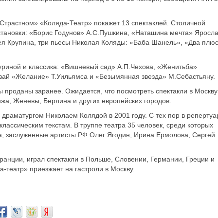
а Страстном» «Коляда-Театр» покажет 13 спектаклей. Столичной
становки: «Борис Годунов» А.С.Пушкина, «Наташина мечта» Яросл
я Крупина, три пьесы Николая Коляды: «Баба Шанель», «Два плю
риной и классика: «Вишневый сад» А.П.Чехова, «Женитьба»
мвай «Желание» Т.Уильямса и «Безымянная звезда» М.Себастьяну.
ты проданы заранее. Ожидается, что посмотреть спектакли в Москву
жа, Женевы, Берлина и других европейских городов.
 драматургом Николаем Колядой в 2001 году. С тех пор в репертуа
 классическим текстам. В труппе театра 35 человек, среди которых
, заслуженные артисты РФ Олег Ягодин, Ирина Ермолова, Сергей
ранции, играл спектакли в Польше, Словении, Германии, Греции и
а-театр» приезжает на гастроли в Москву.