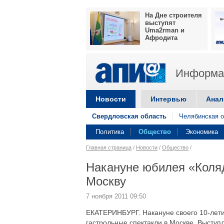
На Дне строителя
выступят
Uma2rman и
Афродита
Информац
Новости
Интервью
Анал
Свердловская область
Челябинская о
Политика
Общество
Экономика
Главная страница
/
Новости
/
Общество
/
Накануне юбилея «Коляд
Москву
7 ноября 2011 09:50
ЕКАТЕРИНБУРГ. Накануне своего 10-летия
гастрольные спектакли в Москве. Выступ