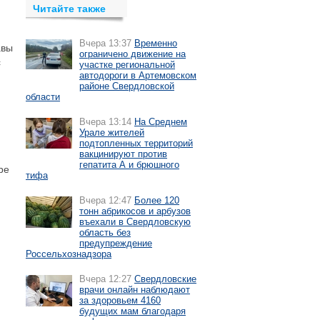
Читайте также
Вчера 13:37
Временно
авы
ограничено движение на
с
участке региональной
автодороги в Артемовском
районе Свердловской
области
Вчера 13:14
На Среднем
Урале жителей
подтопленных территорий
вакцинируют против
гепатита А и брюшного
ре
тифа
Вчера 12:47
Более 120
тонн абрикосов и арбузов
въехали в Свердловскую
область без
предупреждение
Россельхознадзора
Вчера 12:27
Свердловские
врачи онлайн наблюдают
за здоровьем 4160
будущих мам благодаря