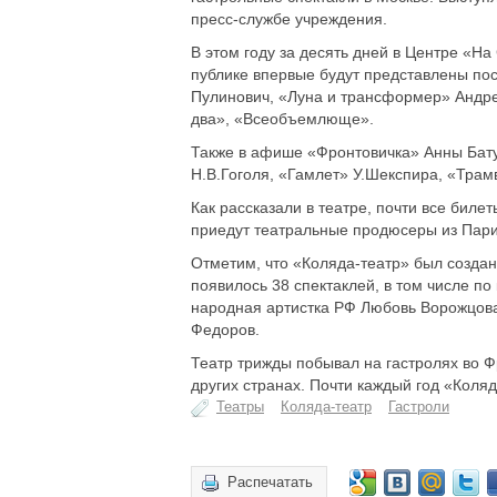
пресс-службе учреждения.
В этом году за десять дней в Центре «Н
публике впервые будут представлены по
Пулинович, «Луна и трансформер» Андре
два», «Всеобъемлюще».
Также в афише «Фронтовичка» Анны Бату
Н.В.Гоголя, «Гамлет» У.Шекспира, «Тра
Как рассказали в театре, почти все биле
приедут театральные продюсеры из Пари
Отметим, что «Коляда-театр» был создан
появилось 38 спектаклей, в том числе по
народная артистка РФ Любовь Ворожцова
Федоров.
Театр трижды побывал на гастролях во Ф
других странах. Почти каждый год «Коляд
Театры
Коляда-театр
Гастроли
Распечатать