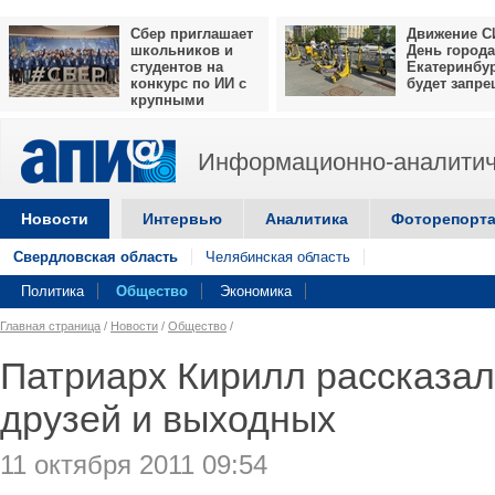
Сбер приглашает
Движение С
школьников и
День города
студентов на
Екатеринбу
конкурс по ИИ с
будет запр
крупными
призами
Информационно-аналитич
Новости
Интервью
Аналитика
Фоторепорт
Свердловская область
Челябинская область
Политика
Общество
Экономика
Главная страница
/
Новости
/
Общество
/
Патриарх Кирилл рассказал,
друзей и выходных
11 октября 2011 09:54