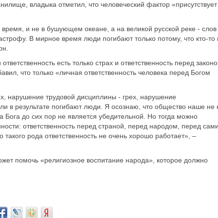
нилище, владыка отметил, что человеческий фактор «присутствует
время, и не в бушующем океане, а на великой русской реке - слов
астрофу. В мирное время люди погибают только потому, что кто-то 
он.
 ответственность есть только страх и ответственность перед законо
бавил, что только «личная ответственность человека перед Богом
рех, нарушение трудовой дисциплины - грех, нарушение
сли в результате погибают люди. Я осознаю, что общество наше не 
а Бога до сих пор не является убедительной. Но тогда можно
ности: ответственность перед страной, перед народом, перед сам
то такого рода ответственность не очень хорошо работает», –
 может помочь «религиозное воспитание народа», которое должно