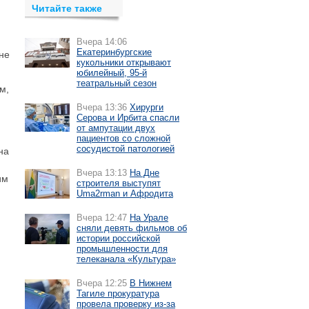
Читайте также
Вчера 14:06
Екатеринбургские
не
кукольники открывают
юбилейный, 95-й
театральный сезон
м,
Вчера 13:36
Хирурги
Серова и Ирбита спасли
от ампутации двух
пациентов со сложной
сосудистой патологией
на
Вчера 13:13
На Дне
им
строителя выступят
Uma2rman и Афродита
Вчера 12:47
На Урале
сняли девять фильмов об
истории российской
промышленности для
телеканала «Культура»
Вчера 12:25
В Нижнем
Тагиле прокуратура
провела проверку из-за