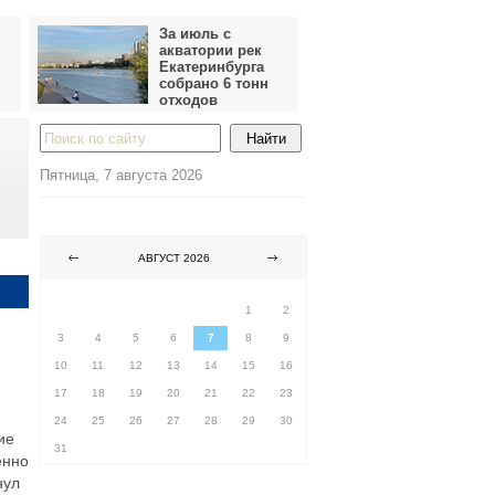
За июль с
акватории рек
Екатеринбурга
собрано 6 тонн
отходов
Пятница, 7 августа 2026
АВГУСТ 2026
ПН
ВТ
СР
ЧТ
ПТ
СБ
ВС
1
2
3
4
5
6
7
8
9
10
11
12
13
14
15
16
17
18
19
20
21
22
23
24
25
26
27
28
29
30
ие
31
енно
нул