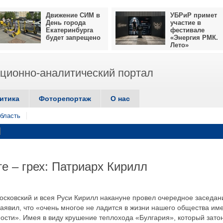
Движение СИМ в
УБРиР примет
День города
участие в
Екатеринбурга
фестивале
будет запрещено
«Энергия РМК.
Лето»
ионно-аналитический портал
итика
Фоторепортаж
О нас
бласть
е – грех: Патриарх Кирилл
сковский и всея Руси Кирилл накануне провел очередное заседан
заявил, что «очень многое не ладится в жизни нашего общества им
ности». Имея в виду крушение теплохода «Булгария», который зато