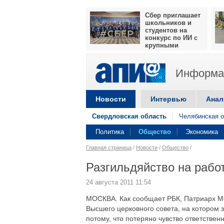
Сбер приглашает
школьников и
студентов на
конкурс по ИИ с
крупными
призами
Информац
Новости
Интервью
Анал
Свердловская область
Челябинская о
Политика
Общество
Экономика
Главная страница
/
Новости
/
Общество
/
Разгильдяйство на работ
24 августа 2011 11:54
МОСКВА. Как сообщает РБК, Патриарх Мо
Высшего церковного совета, на котором 
потому, что потеряно чувство ответствен