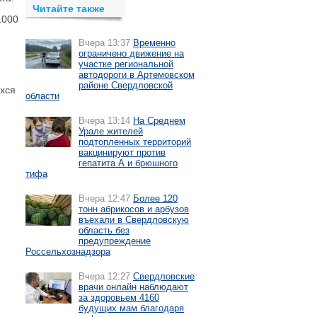
Читайте также
1000
Вчера 13:37
Временно
ограничено движение на
участке региональной
автодороги в Артемовском
районе Свердловской
хся
области
Вчера 13:14
На Среднем
Урале жителей
подтопленных территорий
вакцинируют против
гепатита А и брюшного
тифа
Вчера 12:47
Более 120
тонн абрикосов и арбузов
въехали в Свердловскую
область без
предупреждение
Россельхознадзора
Вчера 12:27
Свердловские
врачи онлайн наблюдают
за здоровьем 4160
будущих мам благодаря