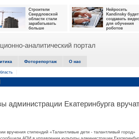
Строители
Нейросеть
Свердловской
Kandinsky будет
области стали
создавать виде
зарабатывать
для обучения
больше
роботов
ионно-аналитический портал
итика
Фоторепортаж
О нас
бласть
ы администрации Екатеринбурга вруча
и вручения стипендий «Талантливые дети - талантливый город»
, сообщили АПИ в управлении культуры администрации Екатеринбур