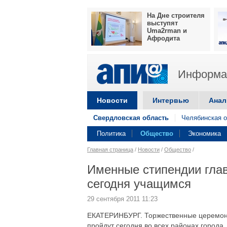
На Дне строителя
выступят
Uma2rman и
Афродита
Информац
Новости
Интервью
Анал
Свердловская область
Челябинская о
Политика
Общество
Экономика
Главная страница
/
Новости
/
Общество
/
Именные стипендии глав
сегодня учащимся
29 сентября 2011 11:23
ЕКАТЕРИНБУРГ. Торжественные церемони
пройдут сегодня во всех районах города