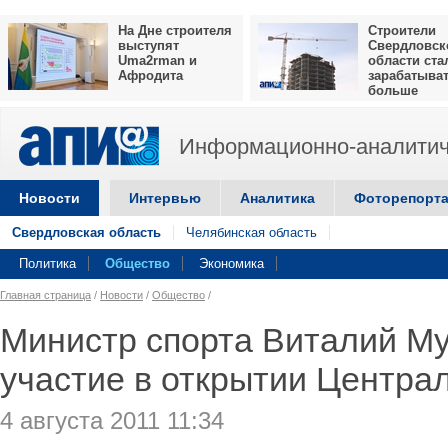
На Дне строителя
Строители
выступят
Свердловск
Uma2rman и
области ста
Афродита
зарабатыва
больше
Информационно-аналитич
Новости
Интервью
Аналитика
Фоторепорт
Свердловская область
Челябинская область
Политика
Общество
Экономика
Главная страница
/
Новости
/
Общество
/
Министр спорта Виталий Му
участие в открытии Центра
4 августа 2011 11:34