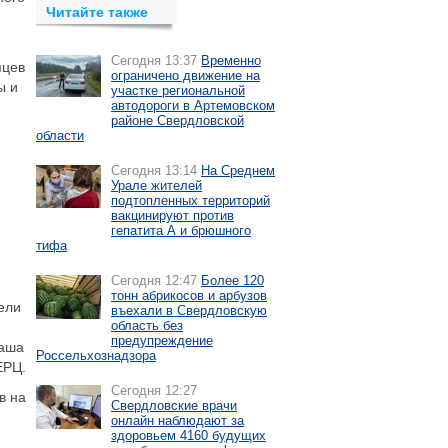
Читайте также
Сегодня 13:37
Временно
яцев
ограничено движение на
ы и
участке региональной
автодороги в Артемовском
районе Свердловской
области
Сегодня 13:14
На Среднем
Урале жителей
подтопленных территорий
вакцинируют против
гепатита А и брюшного
тифа
Сегодня 12:47
Более 120
тонн абрикосов и арбузов
ели
въехали в Свердловскую
область без
предупреждение
таша
Россельхознадзора
ЕРЦ.
Сегодня 12:27
в на
Свердловские врачи
онлайн наблюдают за
здоровьем 4160 будущих