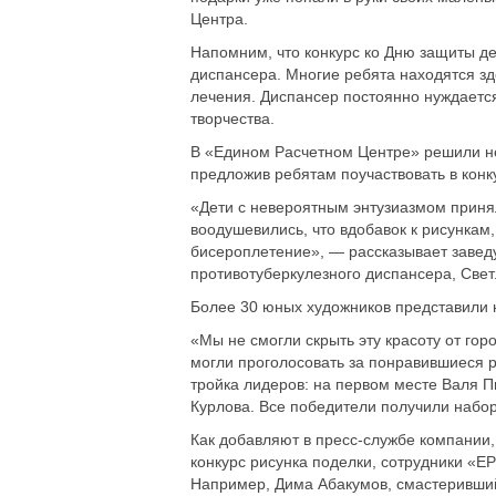
Центра.
Напомним, что конкурс ко Дню защиты д
диспансера. Многие ребята находятся зд
лечения. Диспансер постоянно нуждаетс
творчества.
В «Едином Расчетном Центре» решили не
предложив ребятам поучаствовать в конк
«Дети с невероятным энтузиазмом принял
воодушевились, что вдобавок к рисункам
бисероплетение», — рассказывает заве
противотуберкулезного диспансера, Свет
Более 30 юных художников представили 
«Мы не смогли скрыть эту красоту от го
могли проголосовать за понравившиеся р
тройка лидеров: на первом месте Валя П
Курлова. Все победители получили набор
Как добавляют в пресс-службе компании,
конкурс рисунка поделки, сотрудники «
Например, Дима Абакумов, смастеривший