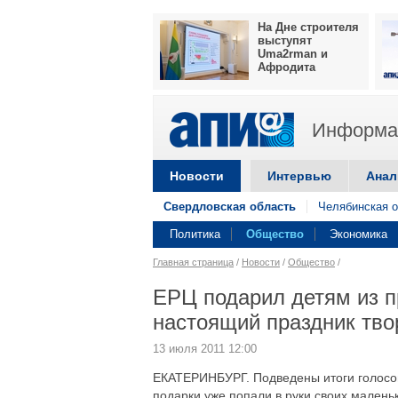
На Дне строителя
выступят
Uma2rman и
Афродита
Информац
Новости
Интервью
Анал
Свердловская область
Челябинская о
Политика
Общество
Экономика
Главная страница
/
Новости
/
Общество
/
ЕРЦ подарил детям из п
настоящий праздник тво
13 июля 2011 12:00
ЕКАТЕРИНБУРГ. Подведены итоги голосова
подарки уже попали в руки своих мален