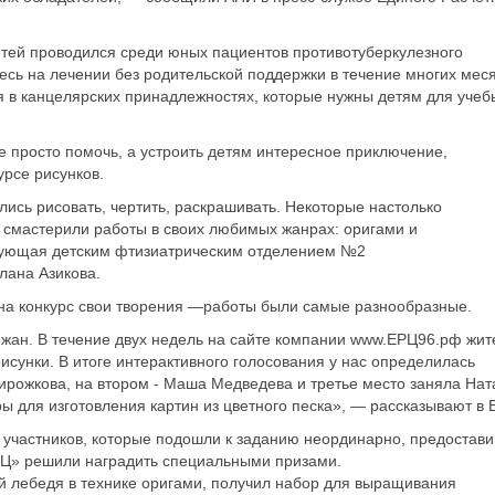
етей проводился среди юных пациентов противотуберкулезного
есь на лечении без родительской поддержки в течение многих мес
я в канцелярских принадлежностях, которые нужны детям для учеб
 просто помочь, а устроить детям интересное приключение,
урсе рисунков.
ись рисовать, чертить, раскрашивать. Некоторые настолько
, смастерили работы в своих любимых жанрах: оригами и
дующая детским фтизиатрическим отделением №2
лана Азикова.
на конкурс свои творения —работы были самые разнообразные.
рожан. В течение двух недель на сайте компании www.ЕРЦ96.рф жит
исунки. В итоге интерактивного голосования у нас определилась
ирожкова, на втором - Маша Медведева и третье место заняла На
ы для изготовления картин из цветного песка», — рассказывают в 
 участников, которые подошли к заданию неординарно, предостави
ЕРЦ» решили наградить специальными призами.
 лебедя в технике оригами, получил набор для выращивания