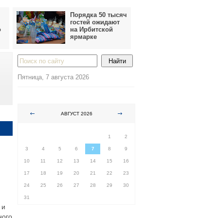
Порядка 50 тысяч
гостей ожидают
о
на Ирбитской
ярмарке
Пятница, 7 августа 2026
АВГУСТ 2026
ПН
ВТ
СР
ЧТ
ПТ
СБ
ВС
1
2
3
4
5
6
7
8
9
10
11
12
13
14
15
16
17
18
19
20
21
22
23
24
25
26
27
28
29
30
31
 и
ного