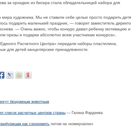
ева за орхидею из бисера стала обладательницей набора для
о мира художника. Мы не ставили себе целью просто подарить дет
ось подарить маленький праздник, — говорит заместитель директ
еснева. — Очень важно, чтобы конкурс давал ребенку мотивацию и
ли призы и подарки абсолютно всем участникам конкурса».
«Единого Расчетного Центра» передали наборы пластилина,
мые для детей канцелярские принадлежности.
могут бездомным животным
л список расчетных центров страны
— Галина Фардеева
ринбуржцам как сэкономить
летом на «коммуналке»