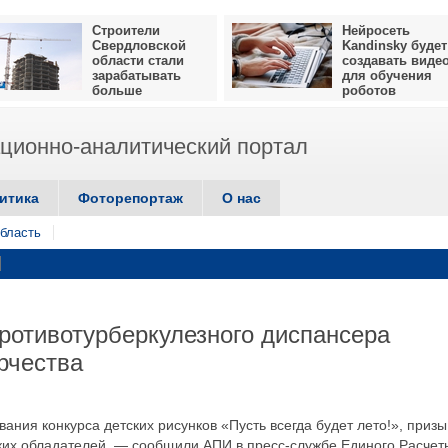
Строители
Нейросеть
Свердловской
Kandinsky будет
области стали
создавать виде
зарабатывать
для обучения
больше
роботов
ионно-аналитический портал
итика
Фоторепортаж
О нас
бласть
ротивотурберкулезного диспансера
рчества
ния конкурса детских рисунков «Пусть всегда будет лето!», призы
ьких обладателей, — сообщили АПИ в пресс-службе Единого Расчет