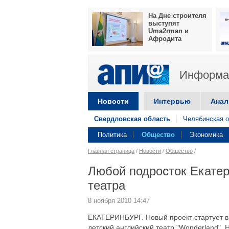
На Дне строителя
выступят
Uma2rman и
Афродита
Информац
Новости
Интервью
Анал
Свердловская область
Челябинская о
Политика
Общество
Экономика
Главная страница
/
Новости
/
Общество
/
Любой подросток Екатер
театра
8 ноября 2010 14:47
ЕКАТЕРИНБУРГ. Новый проект стартует в 
детский английский театр "Wonderland". 