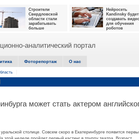
Строители
Нейросеть
Свердловской
Kandinsky будет
области стали
создавать виде
зарабатывать
для обучения
больше
роботов
ионно-аналитический портал
итика
Фоторепортаж
О нас
бласть
инбурга может стать актером английско
уральской столице. Совсем скоро в Екатеринбурге появится первы
На этой неделе пройдет первый кастинг в труппу театра. Возраст