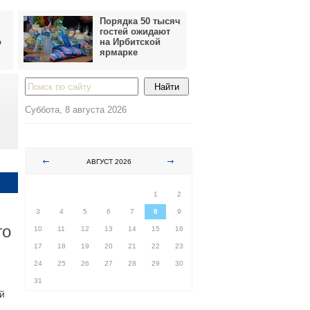
Порядка 50 тысяч
гостей ожидают
о
на Ирбитской
ярмарке
Суббота, 8 августа 2026
АВГУСТ 2026
ПН
ВТ
СР
ЧТ
ПТ
СБ
ВС
1
2
3
4
5
6
7
8
9
го
10
11
12
13
14
15
16
17
18
19
20
21
22
23
24
25
26
27
28
29
30
31
й