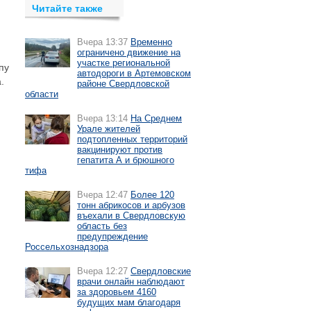
Читайте также
Вчера 13:37
Временно
ограничено движение на
участке региональной
пу
автодороги в Артемовском
.
районе Свердловской
области
Вчера 13:14
На Среднем
Урале жителей
подтопленных территорий
вакцинируют против
гепатита А и брюшного
тифа
Вчера 12:47
Более 120
тонн абрикосов и арбузов
въехали в Свердловскую
область без
предупреждение
Россельхознадзора
Вчера 12:27
Свердловские
врачи онлайн наблюдают
за здоровьем 4160
будущих мам благодаря