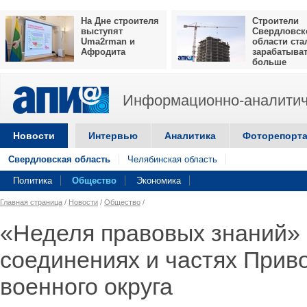
На Дне строителя
Строители
выступят
Свердловск
Uma2rman и
области ста
Афродита
зарабатыва
больше
Информационно-аналитич
Новости
Интервью
Аналитика
Фоторепорт
Свердловская область
Челябинская область
Политика
Общество
Экономика
Главная страница
/
Новости
/
Общество
/
«Неделя правовых знаний» 
соединениях и частях Прив
военного округа