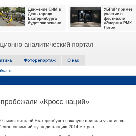
Движение СИМ в
УБРиР примет
День города
участие в
Екатеринбурга
фестивале
будет запрещено
«Энергия РМК.
Лето»
ионно-аналитический портал
итика
Фоторепортаж
О нас
бласть
 пробежали «Кросс наций»
0 тысяч жителей Екатеринбурга накануне приняли участие во
обежав «олимпийскую» дистанцию 2014 метров.