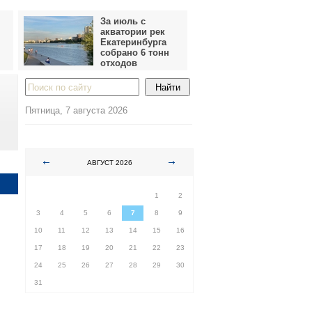
За июль с
акватории рек
Екатеринбурга
собрано 6 тонн
отходов
Пятница, 7 августа 2026
АВГУСТ 2026
ПН
ВТ
СР
ЧТ
ПТ
СБ
ВС
1
2
3
4
5
6
7
8
9
10
11
12
13
14
15
16
17
18
19
20
21
22
23
24
25
26
27
28
29
30
31