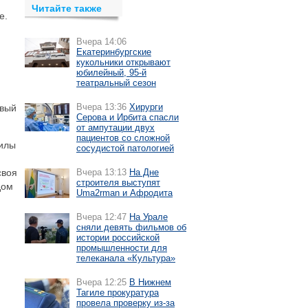
Читайте также
е.
Вчера 14:06
Екатеринбургские
кукольники открывают
юбилейный, 95-й
театральный сезон
Вчера 13:36
Хирурги
овый
Серова и Ирбита спасли
от ампутации двух
пациентов со сложной
милы
сосудистой патологией
своя
Вчера 13:13
На Дне
строителя выступят
дом
Uma2rman и Афродита
Вчера 12:47
На Урале
сняли девять фильмов об
истории российской
промышленности для
телеканала «Культура»
Вчера 12:25
В Нижнем
Тагиле прокуратура
провела проверку из-за