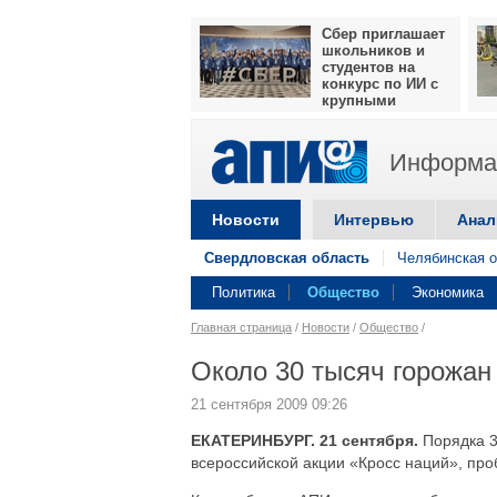
Сбер приглашает
школьников и
студентов на
конкурс по ИИ с
крупными
призами
Информац
Новости
Интервью
Анал
Свердловская область
Челябинская о
Политика
Общество
Экономика
Главная страница
/
Новости
/
Общество
/
Около 30 тысяч горожан
21 сентября 2009 09:26
ЕКАТЕРИНБУРГ. 21 сентября.
Порядка 3
всероссийской акции «Кросс наций», пр