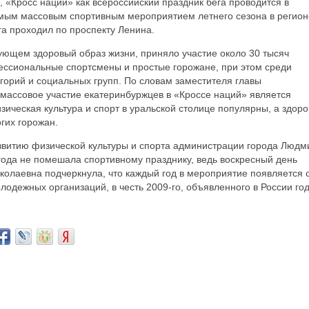
 «Кросс наций» как всероссийский праздник бега проводится в
самым массовым спортивным мероприятием летнего сезона в регион
а проходил по проспекту Ленина.
ующем здоровый образ жизни, приняло участие около 30 тысяч
ессиональные спортсмены и простые горожане, при этом среди
горий и социальных групп. По словам заместителя главы
 массовое участие екатеринбуржцев в «Кроссе наций» является
ическая культура и спорт в уральской столице популярны, а здор
гих горожан.
звитию физической культуры и спорта администрации города Люд
года не помешала спортивному празднику, ведь воскресный день
колаевна подчеркнула, что каждый год в мероприятие появляется 
олодежных организаций, в честь 2009-го, объявленного в России го