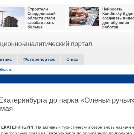
Строители
Нейросеть
Свердловской
Kandinsky будет
области стали
создавать виде
зарабатывать
для обучения
больше
роботов
ионно-аналитический портал
итика
Фоторепортаж
О нас
бласть
Екатеринбурга до парка «Оленьи ручьи
 мая
ЕКАТЕРИНБУРГ.
На активный туристический сезон вновь назначен
пригородный поезд из Екатеринбурга до популярного природного