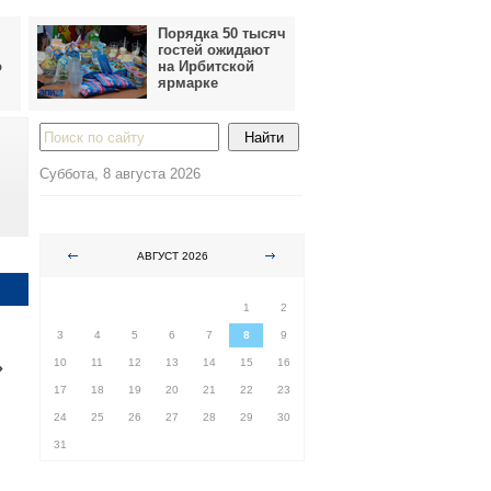
Порядка 50 тысяч
гостей ожидают
о
на Ирбитской
ярмарке
Суббота, 8 августа 2026
АВГУСТ 2026
ПН
ВТ
СР
ЧТ
ПТ
СБ
ВС
1
2
3
4
5
6
7
8
9
»
10
11
12
13
14
15
16
17
18
19
20
21
22
23
24
25
26
27
28
29
30
31