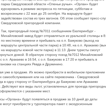
парка Свердловской области «Оленьи ручьи». «Орлан» будет
курсировать в режиме экспресса по пятницам, субботам и
воскресеньям с 22 мая до 25 октября. На маршруте будет
задействован состав из трех вагонов. Об этом сообщает пресс-сл
Свердловской пригородной компании.
Так, пригородный поезд №7011 сообщением Екатеринбург -
Михайловский завод будет отправляться из уральской столицы в 8
по местному времени и прибывать на о.п. Бажуково (выход на
маршруты центральной части парка) в 10:48, на о.п. Аракаево (вы
на маршруты южной части парка) в 11:13. Днем туристы смогут
вернуться домой. В обратную сторону поезд №7012 Михайловский
 о.п. Аракаево в 16:54, с о.п. Бажуково в 17:20 и прибывать в
тановки на станциях Ревда и Дружинино.
мая уже в продаже. Их можно приобрести в мобильном приложении
х самообслуживания или на сайте перевозчика - Свердловской
а в одну сторону от Екатеринбурга до Бажуково или Аракаево
. Действуют все виды льгот, установленных для проезда пригород
оформляются с указанием мест.
ы «Орлана» будут появляться в продаже за 10 дней до даты
 могут приобрести у туроператора пакет с экскурсионным