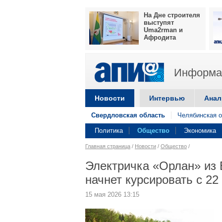
На Дне строителя
выступят
Uma2rman и
Афродита
Информац
Новости
Интервью
Анал
Свердловская область
Челябинская о
Политика
Общество
Экономика
Главная страница
/
Новости
/
Общество
/
Электричка «Орлан» из 
начнет курсировать с 22
15 мая 2026 13:15