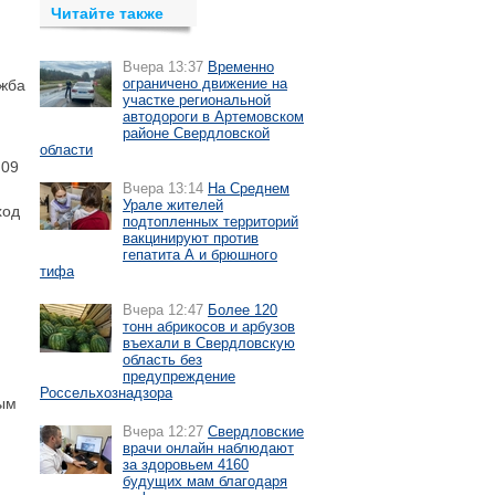
Читайте также
Вчера 13:37
Временно
ограничено движение на
ужба
участке региональной
автодороги в Артемовском
районе Свердловской
области
:09
Вчера 13:14
На Среднем
Урале жителей
ход
подтопленных территорий
вакцинируют против
гепатита А и брюшного
тифа
Вчера 12:47
Более 120
тонн абрикосов и арбузов
въехали в Свердловскую
область без
предупреждение
Россельхознадзора
ным
Вчера 12:27
Свердловские
врачи онлайн наблюдают
за здоровьем 4160
будущих мам благодаря