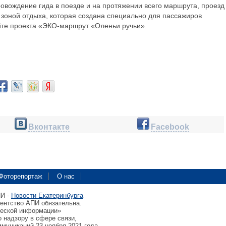
овождение гида в поезде и на протяжении всего маршрута, проезд
е зоной отдыха, которая создана специально для пассажиров
йте проекта «ЭКО-маршрут «Оленьи ручьи».
Вконтакте
Facebook
Фоторепортаж
О нас
ПИ -
Новости Екатеринбурга
гентство АПИ обязательна.
ческой информации»
 надзору в сфере связи,
муникаций 23 ноября 2021 года.