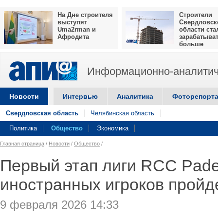
На Дне строителя
Строители
выступят
Свердловск
Uma2rman и
области ста
Афродита
зарабатыва
больше
Информационно-аналитич
Новости
Интервью
Аналитика
Фоторепорт
Свердловская область
Челябинская область
Политика
Общество
Экономика
Главная страница
/
Новости
/
Общество
/
Первый этап лиги RCC Pade
иностранных игроков пройд
9 февраля 2026 14:33