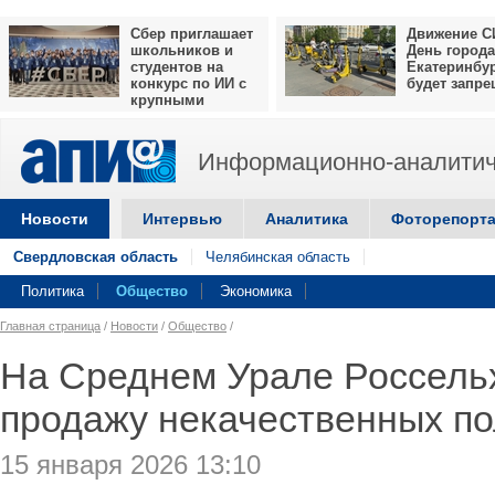
Сбер приглашает
Движение С
школьников и
День города
студентов на
Екатеринбу
конкурс по ИИ с
будет запр
крупными
призами
Информационно-аналитич
Новости
Интервью
Аналитика
Фоторепорт
Свердловская область
Челябинская область
Политика
Общество
Экономика
Главная страница
/
Новости
/
Общество
/
На Среднем Урале Россель
продажу некачественных п
15 января 2026 13:10