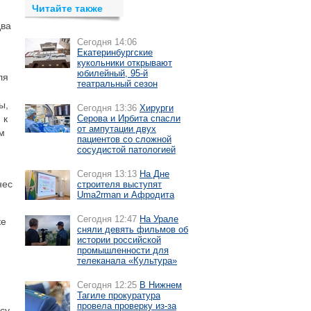
Читайте также
два
Сегодня 14:06
Екатеринбургские
кукольники открывают
юбилейный, 95-й
ля
театральный сезон
ы,
Сегодня 13:36
Хирурги
 к
Серова и Ирбита спасли
от ампутации двух
м
пациентов со сложной
сосудистой патологией
Сегодня 13:13
На Дне
нес
строителя выступят
Uma2rman и Афродита
Сегодня 12:47
На Урале
ке
сняли девять фильмов об
истории российской
промышленности для
телеканала «Культура»
Сегодня 12:25
В Нижнем
Тагиле прокуратура
провела проверку из-за
су,