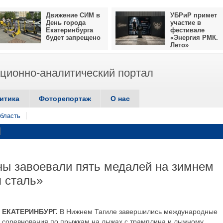
Движение СИМ в
УБРиР примет
День города
участие в
Екатеринбурга
фестивале
будет запрещено
«Энергия РМК.
Лето»
ионно-аналитический портал
итика
Фоторепортаж
О нас
бласть
ны завоевали пять медалей на зимнем
я сталь»
ЕКАТЕРИНБУРГ.
В Нижнем Тагиле завершились международные
соревнования по прыжкам на лыжах с трамплина и лыжному