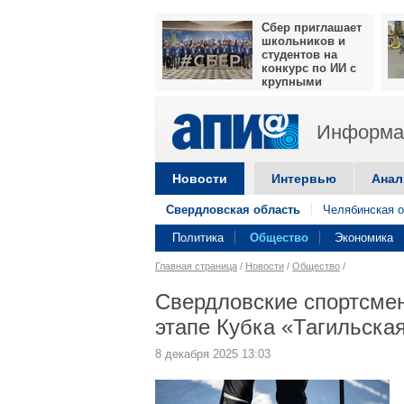
Сбер приглашает
школьников и
студентов на
конкурс по ИИ с
крупными
призами
Информац
Новости
Интервью
Анал
Свердловская область
Челябинская о
Политика
Общество
Экономика
Главная страница
/
Новости
/
Общество
/
Свердловские спортсме
этапе Кубка «Тагильска
8 декабря 2025 13:03