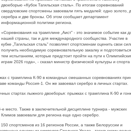
двоеборью «Кубок Тагильская сталь». По итогам соревнований
свердловские спортсмены завоевали пять медалей: одно золото, 
серебра и две бронзы. Об этом сообщает департамент
информационной политики региона.
«Соревнования на трамплине „Аист" - это значимое событие как д
нашей страны, так и для международного сообщества. Участие в
кубке „Тагильская сталь" позволяет спортсменам оценить свои сил
получить необходимую соревновательную закалку и подготовиться
тем испытаниям, которые предстоит пройти на пути к Олимпийски
играм 2026 года», - сказал министр физической культуры и спорта
ыжах с трамплина К-90 в командных смешанных соревнованиях при
ве команды Россия-1. Он же завоевал серебро в личных стартах.
чных стартах лыжного двоеборья: прыжках с трамплина К-90 и гон
3-е место. Также в заключительной дисциплине турнира - мужских
 Климов завоевали для региона еще одно серебро.
150 спортсменов из 16 регионов России, а также Белоруссии и
освящена одному из символов Среднего Урала - тагильскому подно