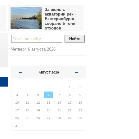
За июль с
акватории рек
Екатеринбурга
собрано 6 тонн
отходов
Четверг, 6 августа 2026
АВГУСТ 2026
ПН
ВТ
СР
ЧТ
ПТ
СБ
ВС
1
2
3
4
5
6
7
8
9
10
11
12
13
14
15
16
17
18
19
20
21
22
23
24
25
26
27
28
29
30
31