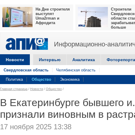
На Дне строителя
Строители
выступят
Свердловск
Uma2rman и
области ста
Афродита
зарабатыва
больше
Информационно-аналитич
Новости
Интервью
Аналитика
Фоторепорт
Свердловская область
Челябинская область
Политика
Общество
Экономика
Главная страница
/
Новости
/
Общество
/
В Екатеринбурге бывшего и
признали виновным в растр
17 ноября 2025 13:38