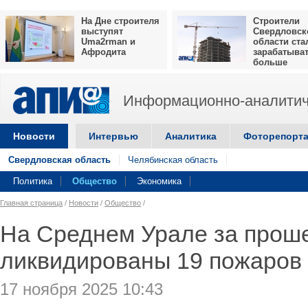
На Дне строителя
Строители
выступят
Свердловск
Uma2rman и
области ста
Афродита
зарабатыва
больше
Информационно-аналитич
Новости
Интервью
Аналитика
Фоторепорт
Свердловская область
Челябинская область
Политика
Общество
Экономика
Главная страница
/
Новости
/
Общество
/
На Среднем Урале за прош
ликвидированы 19 пожаров
17 ноября 2025 10:43