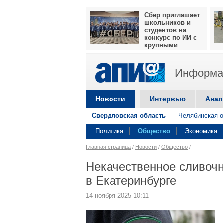
Сбер приглашает
школьников и
студентов на
конкурс по ИИ с
крупными
призами
Информац
Новости
Интервью
Анал
Свердловская область
Челябинская о
Политика
Общество
Экономика
Главная страница
/
Новости
/
Общество
/
Некачественное сливоч
в Екатеринбурге
14 ноября 2025 10:11