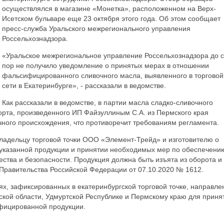
осуществлялся в магазине «Монетка», расположенном на Верх-
Исетском бульваре еще 23 октября этого года. Об этом сообщает
пресс-служба Уральского межрегионального управления
Россельхознадзора.
«Уральское межрегиональное управление Россельхознадзора до 
пор не получило уведомление о принятых мерах в отношении
фальсифицированного сливочного масла, выявленного в торговой
сети в Екатеринбурге», - рассказали в ведомстве.
Как рассказали в ведомстве, в партии масла сладко-сливочного
орта, произведенного ИП Файзуллиным С.А. из Пермского края
чного происхождения, что противоречит требованиям регламента.
адельцу торговой точки ООО «Элемент-Трейд» и изготовителю о
указанной продукции и принятии необходимых мер по обеспечени
ства и безопасности. Продукция должна быть изъята из оборота и
Правительства Российской Федерации от 07.10.2020 № 1612.
х, зафиксированных в екатеринбургской торговой точке, направле
ской области, Удмуртской Республике и Пермскому краю для приня
фицированной продукции.