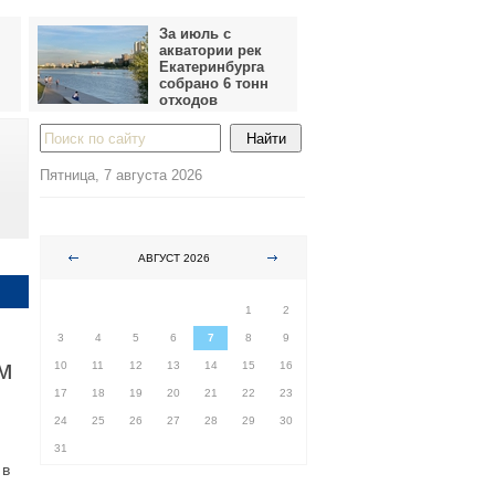
За июль с
акватории рек
Екатеринбурга
собрано 6 тонн
отходов
Пятница, 7 августа 2026
АВГУСТ 2026
ПН
ВТ
СР
ЧТ
ПТ
СБ
ВС
1
2
3
4
5
6
7
8
9
м
10
11
12
13
14
15
16
17
18
19
20
21
22
23
24
25
26
27
28
29
30
31
 в