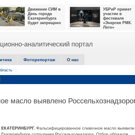
Движение СИМ в
УБРиР примет
День города
участие в
Екатеринбурга
фестивале
будет запрещено
«Энергия РМК.
Лето»
ионно-аналитический портал
итика
Фоторепортаж
О нас
бласть
ное масло выявлено Россельхознадзоро
ЕКАТЕРИНБУРГ.
Фальсифицированное сливочное масло выявили
Екатеринбурге сотрудники Россельхознадзора. Отбор образцов