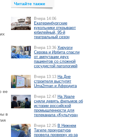
Читайте также
Вчера 14:06
Екатеринбургские
кукольники открывают
юбилейный, 95-й
сих
театральный сезон
Вчера 13:36
Хирурги
Серова и Ирбита спасли
от ампутации двух
пациентов со сложной
сосудистой патологией
Вчера 13:13
На Дне
строителя выступят
Uma2rman и Афродита
ю ее
Вчера 12:47
На Урале
сняли девять фильмов об
истории российской
промышленности для
ны в
телеканала «Культура»
тия
Вчера 12:25
В Нижнем
Тагиле прокуратура
провела проверку из-за