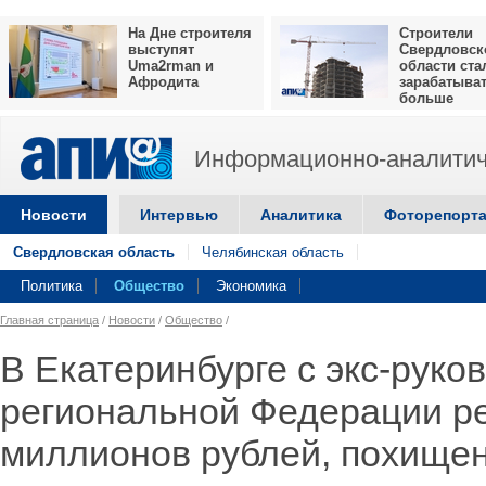
На Дне строителя
Строители
выступят
Свердловск
Uma2rman и
области ста
Афродита
зарабатыва
больше
Информационно-аналитич
Новости
Интервью
Аналитика
Фоторепорт
Свердловская область
Челябинская область
Политика
Общество
Экономика
Главная страница
/
Новости
/
Общество
/
В Екатеринбурге с экс-руко
региональной Федерации ре
миллионов рублей, похищен