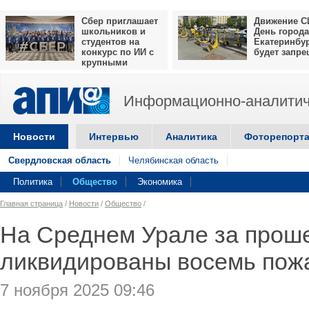
Сбер приглашает
Движение С
школьников и
День города
студентов на
Екатеринбу
конкурс по ИИ с
будет запр
крупными
призами
Информационно-аналитич
Новости
Интервью
Аналитика
Фоторепорт
Свердловская область
Челябинская область
Политика
Общество
Экономика
Главная страница
/
Новости
/
Общество
/
На Среднем Урале за прош
ликвидированы восемь пож
7 ноября 2025 09:46