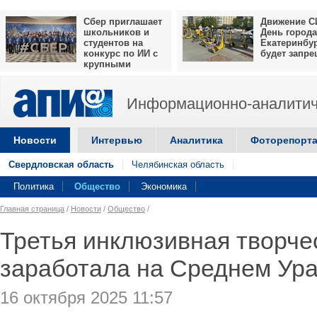
Сбер приглашает
Движение С
школьников и
День города
студентов на
Екатеринбу
конкурс по ИИ с
будет запр
крупными
призами
Информационно-аналитич
Новости
Интервью
Аналитика
Фоторепорт
Свердловская область
Челябинская область
Политика
Общество
Экономика
Главная страница
/
Новости
/
Общество
/
Третья инклюзивная творче
заработала на Среднем Ур
16 октября 2025 11:57