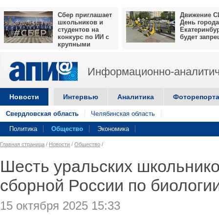
Сбер приглашает
Движение С
школьников и
День города
студентов на
Екатеринбу
конкурс по ИИ с
будет запр
крупными
призами
Информационно-аналитич
Новости
Интервью
Аналитика
Фоторепорт
Свердловская область
Челябинская область
Политика
Общество
Экономика
Главная страница
/
Новости
/
Общество
/
Шесть уральских школьнико
сборной России по биологи
15 октября 2025 15:33