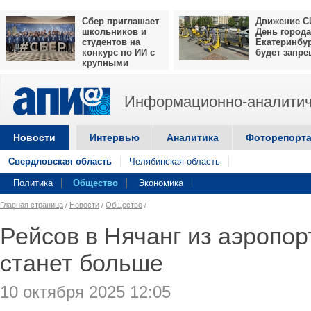
Сбер приглашает
Движение С
школьников и
День города
студентов на
Екатеринбу
конкурс по ИИ с
будет запр
крупными
призами
Информационно-аналитич
Новости
Интервью
Аналитика
Фоторепорт
Свердловская область
Челябинская область
Политика
Общество
Экономика
Главная страница
/
Новости
/
Общество
/
Рейсов в Нячанг из аэропо
станет больше
10 октября 2025 12:05