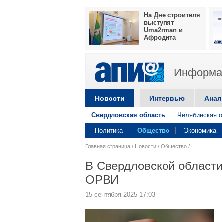
На Дне строителя
выступят
Uma2rman и
Афродита
Информац
Новости
Интервью
Анал
Свердловская область
Челябинская о
Политика
Общество
Экономика
Главная страница
/
Новости
/
Общество
/
В Свердловской области
ОРВИ
15 сентября 2025 17:03