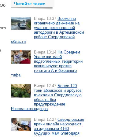
Читайте также
 Об
Вчера 13:37
Временно
ограничено движение на
ого
участке региональной
автодороги в Артемовском
районе Свердловской
области
й
Вчера 13:14
На Среднем
Урале жителей
подтопленных территорий
вакцинируют против
гепатита А и брюшного
тифа
Вчера 12:47
Более 120
тонн абрикосов и арбузов
въехали в Свердловскую
область без
предупреждение
Россельхознадзора
Вчера 12:27
Свердловские
врачи онлайн наблюдают
за здоровьем 4160
будущих мам благодаря