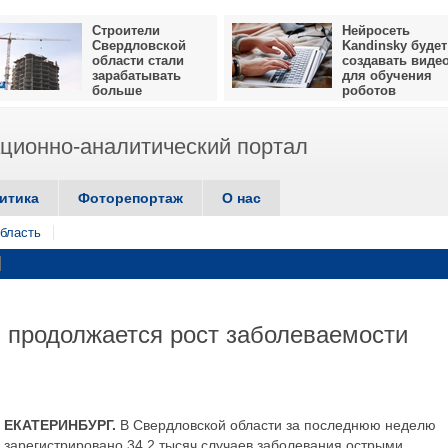
Строители
Нейросеть
Свердловской
Kandinsky будет
области стали
создавать виде
зарабатывать
для обучения
больше
роботов
ионно-аналитический портал
итика
Фоторепортаж
О нас
бласть
 продолжается рост заболеваемости
ЕКАТЕРИНБУРГ.
В Свердловской области за последнюю неделю
зарегистрировано 34,2 тысяч случаев заболевания острыми