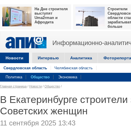
На Дне строителя
Строители
выступят
Свердловск
Uma2rman и
области ста
Афродита
зарабатыва
больше
Информационно-аналитич
Новости
Интервью
Аналитика
Фоторепорт
Свердловская область
Челябинская область
Политика
Общество
Экономика
Главная страница
/
Новости
/
Общество
/
В Екатеринбурге строители
Советских женщин
11 сентября 2025 13:43