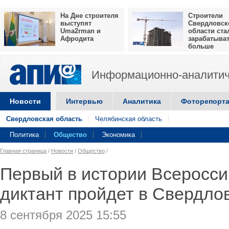
На Дне строителя
Строители
выступят
Свердловск
Uma2rman и
области ста
Афродита
зарабатыва
больше
Информационно-аналитич
Новости
Интервью
Аналитика
Фоторепорт
Свердловская область
Челябинская область
Политика
Общество
Экономика
Главная страница
/
Новости
/
Общество
/
Первый в истории Всеросси
диктант пройдет в Свердло
8 сентября 2025 15:55