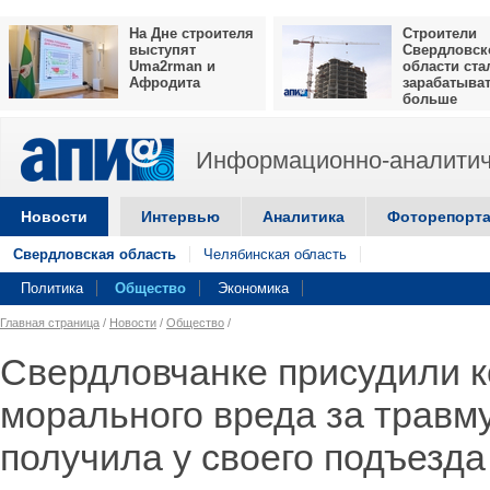
На Дне строителя
Строители
выступят
Свердловск
Uma2rman и
области ста
Афродита
зарабатыва
больше
Информационно-аналитич
Новости
Интервью
Аналитика
Фоторепорт
Свердловская область
Челябинская область
Политика
Общество
Экономика
Главная страница
/
Новости
/
Общество
/
Свердловчанке присудили 
морального вреда за травму
получила у своего подъезда