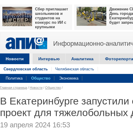
Сбер приглашает
Движение С
школьников и
День города
студентов на
Екатеринбу
конкурс по ИИ с
будет запр
крупными
призами
Информационно-аналитич
Новости
Интервью
Аналитика
Фоторепорт
Свердловская область
Челябинская область
Политика
Общество
Экономика
Главная страница
/
Новости
/
Общество
/
В Екатеринбурге запустили
проект для тяжелобольных 
19 апреля 2024 16:53