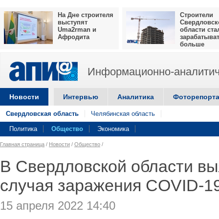
На Дне строителя
Строители
выступят
Свердловск
Uma2rman и
области ста
Афродита
зарабатыва
больше
Информационно-аналитич
Новости
Интервью
Аналитика
Фоторепорт
Свердловская область
Челябинская область
Политика
Общество
Экономика
Главная страница
/
Новости
/
Общество
/
В Свердловской области вы
случая заражения COVID-1
15 апреля 2022 14:40