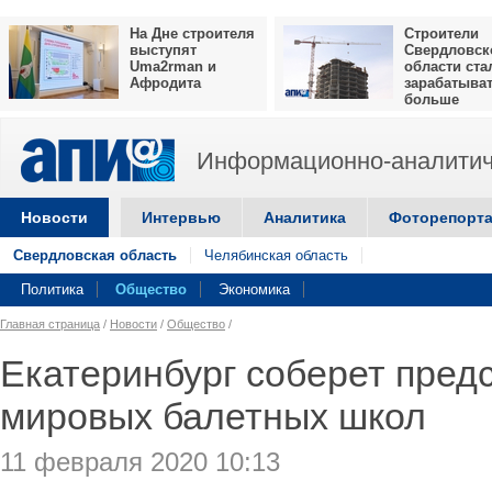
На Дне строителя
Строители
выступят
Свердловск
Uma2rman и
области ста
Афродита
зарабатыва
больше
Информационно-аналитич
Новости
Интервью
Аналитика
Фоторепорт
Свердловская область
Челябинская область
Политика
Общество
Экономика
Главная страница
/
Новости
/
Общество
/
Екатеринбург соберет пред
мировых балетных школ
11 февраля 2020 10:13