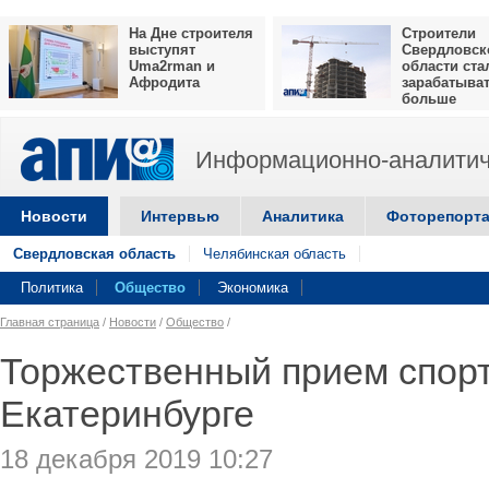
На Дне строителя
Строители
выступят
Свердловск
Uma2rman и
области ста
Афродита
зарабатыва
больше
Информационно-аналитич
Новости
Интервью
Аналитика
Фоторепорт
Свердловская область
Челябинская область
Политика
Общество
Экономика
Главная страница
/
Новости
/
Общество
/
Торжественный прием спор
Екатеринбурге
18 декабря 2019 10:27