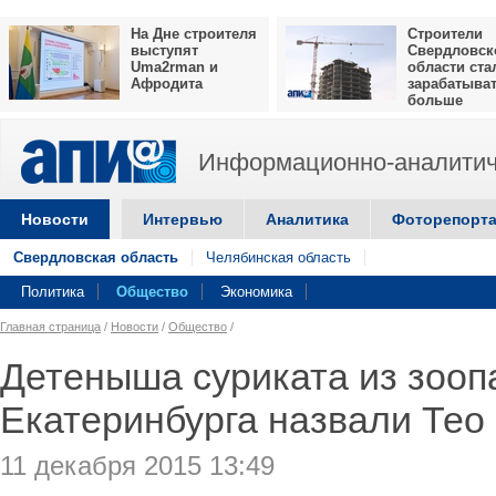
На Дне строителя
Строители
выступят
Свердловск
Uma2rman и
области ста
Афродита
зарабатыва
больше
Информационно-аналитич
Новости
Интервью
Аналитика
Фоторепорт
Свердловская область
Челябинская область
Политика
Общество
Экономика
Главная страница
/
Новости
/
Общество
/
Детеныша суриката из зооп
Екатеринбурга назвали Тео
11 декабря 2015 13:49