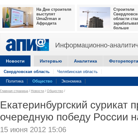
На Дне строителя
Строители
выступят
Свердловск
Uma2rman и
области ста
Афродита
зарабатыва
больше
Информационно-аналитич
Новости
Интервью
Аналитика
Фоторепорт
Свердловская область
Челябинская область
Политика
Общество
Экономика
Главная страница
/
Новости
/
Общество
/
Екатеринбургский сурикат 
очередную победу России н
15 июня 2012 15:06