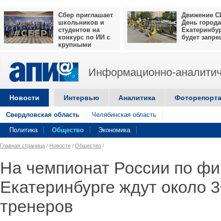
Сбер приглашает
Движение С
школьников и
День города
студентов на
Екатеринбу
конкурс по ИИ с
будет запр
крупными
призами
Информационно-аналитич
Новости
Интервью
Аналитика
Фоторепорт
Свердловская область
Челябинская область
Политика
Общество
Экономика
Главная страница
/
Новости
/
Общество
/
На чемпионат России по фи
Екатеринбурге ждут около 
тренеров