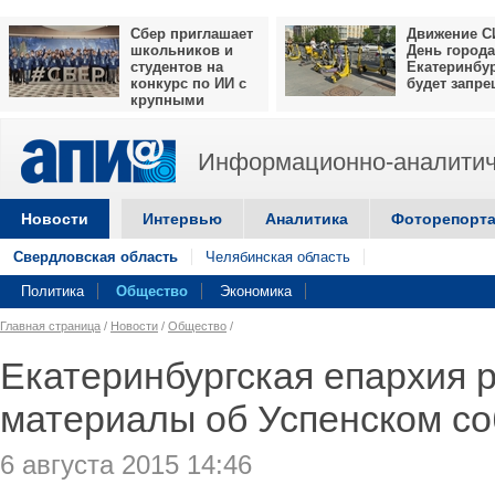
Сбер приглашает
Движение С
школьников и
День города
студентов на
Екатеринбу
конкурс по ИИ с
будет запр
крупными
призами
Информационно-аналитич
Новости
Интервью
Аналитика
Фоторепорт
Свердловская область
Челябинская область
Политика
Общество
Экономика
Главная страница
/
Новости
/
Общество
/
Екатеринбургская епархия 
материалы об Успенском с
6 августа 2015 14:46