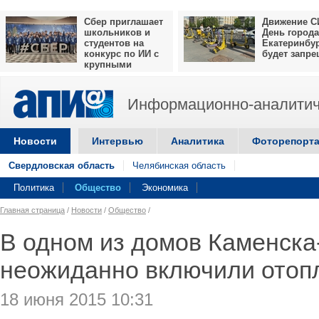
Сбер приглашает
Движение С
школьников и
День города
студентов на
Екатеринбу
конкурс по ИИ с
будет запр
крупными
призами
Информационно-аналитич
Новости
Интервью
Аналитика
Фоторепорт
Свердловская область
Челябинская область
Политика
Общество
Экономика
Главная страница
/
Новости
/
Общество
/
В одном из домов Каменска
неожиданно включили отоп
18 июня 2015 10:31