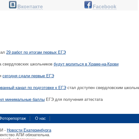
Вконтакте
Facebook
вал
29 работ по итогам первых ЕГЭ
а свердловских школьников
будут молиться в Храме-на-Крови
ки
сегодня сдали первые ЕГЭ
ванный канал по подготовке к ЕГЭ
стал доступен свердловским школьн
вил минимальные баллы
ЕГЭ для получения аттестата
Фоторепортаж
О нас
ПИ -
Новости Екатеринбурга
гентство АПИ обязательна.