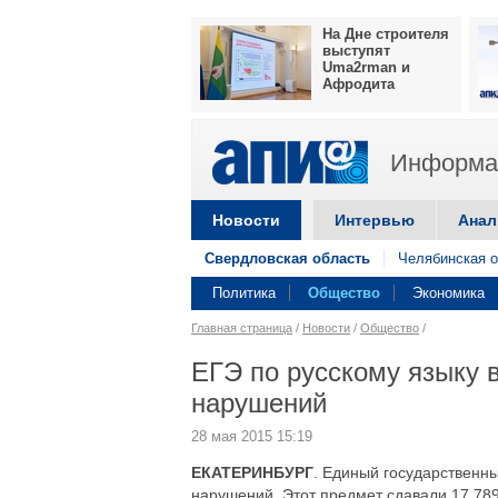
На Дне строителя
выступят
Uma2rman и
Афродита
Информац
Новости
Интервью
Анал
Свердловская область
Челябинская о
Политика
Общество
Экономика
Главная страница
/
Новости
/
Общество
/
ЕГЭ по русскому языку 
нарушений
28 мая 2015 15:19
ЕКАТЕРИНБУРГ
. Единый государственны
нарушений. Этот предмет сдавали 17 78