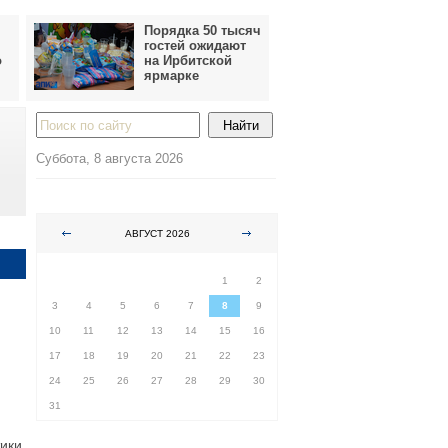
Порядка 50 тысяч
гостей ожидают
о
на Ирбитской
ярмарке
Суббота, 8 августа 2026
АВГУСТ 2026
ПН
ВТ
СР
ЧТ
ПТ
СБ
ВС
1
2
3
4
5
6
7
8
9
10
11
12
13
14
15
16
17
18
19
20
21
22
23
24
25
26
27
28
29
30
31
ики