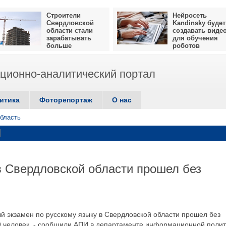
Строители
Нейросеть
Свердловской
Kandinsky будет
области стали
создавать виде
зарабатывать
для обучения
больше
роботов
ионно-аналитический портал
итика
Фоторепортаж
О нас
бласть
в Свердловской области прошел без
й экзамен по русскому языку в Свердловской области прошел без
9 человек, - сообщили АПИ в департаменте информационной полит