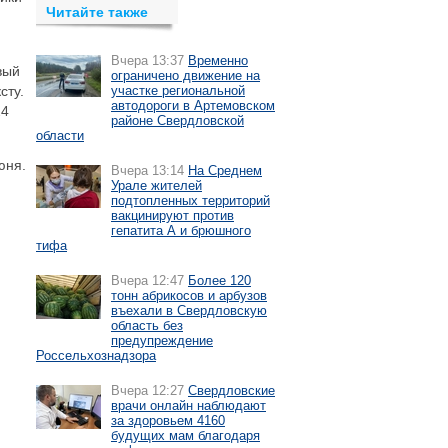
Читайте также
Вчера 13:37
Временно
вый
ограничено движение на
сту.
участке региональной
автодороги в Артемовском
24
районе Свердловской
области
юня.
Вчера 13:14
На Среднем
Урале жителей
подтопленных территорий
вакцинируют против
гепатита А и брюшного
тифа
Вчера 12:47
Более 120
тонн абрикосов и арбузов
въехали в Свердловскую
область без
предупреждение
Россельхознадзора
Вчера 12:27
Свердловские
врачи онлайн наблюдают
за здоровьем 4160
будущих мам благодаря